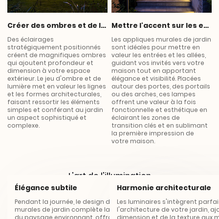
Créer des ombres et de la profondeur
Mettre l'accent sur les entrées et les chemins
Des éclairages
Les appliques murales de jardin
stratégiquement positionnés
sont idéales pour mettre en
créent de magnifiques ombres
valeur les entrées et les allées,
qui ajoutent profondeur et
guidant vos invités vers votre
dimension à votre espace
maison tout en apportant
extérieur. Le jeu d'ombre et de
élégance et visibilité. Placées
lumière met en valeur les lignes
autour des portes, des portails
et les formes architecturales,
ou des arches, ces lampes
faisant ressortir les éléments
offrent une valeur à la fois
simples et conférant au jardin
fonctionnelle et esthétique en
un aspect sophistiqué et
éclairant les zones de
complexe.
transition clés et en sublimant
la première impression de
votre maison.
L'art de l'illumination
Façonner l'ambiance par la lumière
Élégance subtile
Harmonie architecturale
Pendant la journée, le design des appliques
Les luminaires s'intègrent parf
murales de jardin complète la beauté naturelle
l'architecture de votre jardin, a
*
du paysage environnant, offrant une touche
dimension et de la texture aux m