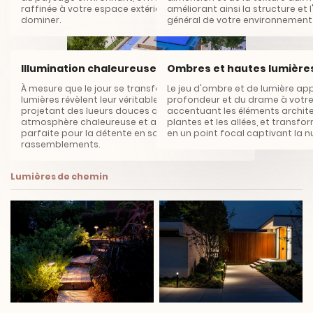
raffinée à votre espace extérieur sans le
améliorant ainsi la structure e
dominer.
général de votre environnement 
Illumination chaleureuse
Ombres et hautes lumièr
À mesure que le jour se transforme en soirée, les
Le jeu d'ombre et de lumière ap
lumières révèlent leur véritable caractère,
profondeur et du drame à votre
projetant des lueurs douces qui créent une
accentuant les éléments archite
atmosphère chaleureuse et accueillante,
plantes et les allées, et transfo
parfaite pour la détente en soirée ou les
en un point focal captivant la nu
Élargir les horizons de la lumière
rassemblements.
Lumières de chemin