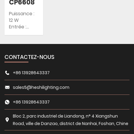
CP6608
Puissance :
12 W
Entrée :
AC85-
265V/DC24V
Indice de
protection IP
CONTACTEZ-NOUS
: IP65
+86 13928643337
sales5@heshilighting.com
+86 13928643337
Bloc 2, parc industriel de Liandong, n° 4 Xiangshun
Road, ville de Danzao, district de Nanhai, Foshan, Chine