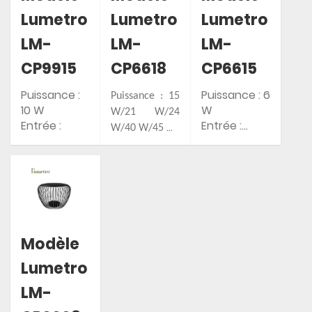
Lumetro
Lumetro
Lumetro
LM-
LM-
LM-
CP9915
CP6618
CP6615
Puissance :
Puissance : 6
Puissance : 15
10 W
W
W/21 W/24
Entrée :
Entrée :
W/40 W/45 W
AC85-265V
AC85-265V
Entrée : AC85-
Indice de
Indice de
265V/DC24V
protection IP
protection IP
Indice de
: IP65
: IP54
protection IP :
IP54
Modèle
Lumetro
LM-