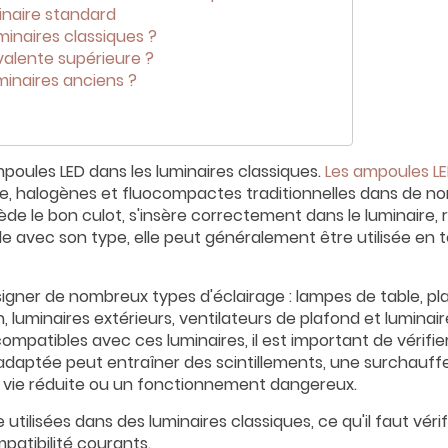
inaire standard
inaires classiques ?
valente supérieure ?
minaires anciens ?
mpoules LED dans les luminaires classiques.
Les ampoules L
, halogènes et fluocompactes traditionnelles dans de n
ède le bon culot, s'insère correctement dans le luminaire,
le avec son type, elle peut généralement être utilisée en 
igner de nombreux types d'éclairage : lampes de table, pla
, luminaires extérieurs, ventilateurs de plafond et luminai
mpatibles avec ces luminaires, il est important de vérifie
inadaptée peut entraîner des scintillements, une surchauff
e vie réduite ou un fonctionnement dangereux.
ilisées dans des luminaires classiques, ce qu'il faut véri
patibilité courants.