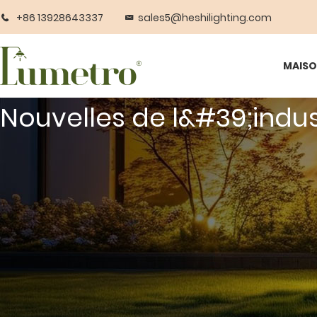
+86 13928643337
sales5@heshilighting.com
MAIS
Nouvelles de l&#39;indus