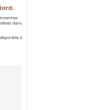
dard.
anciennes
utilisés dans
isponible. Il