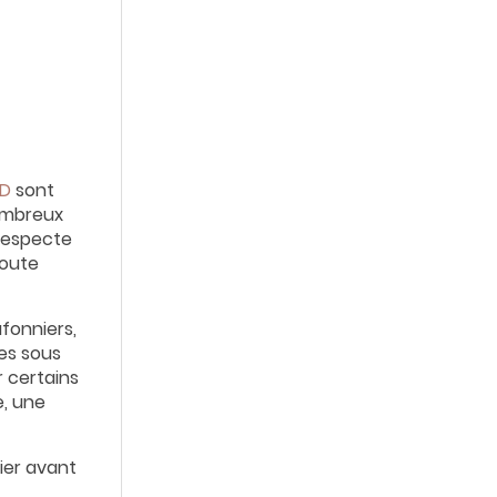
ED
sont
ombreux
 respecte
toute
fonniers,
res sous
r certains
e, une
fier avant