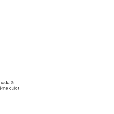
nada. Si
même culot