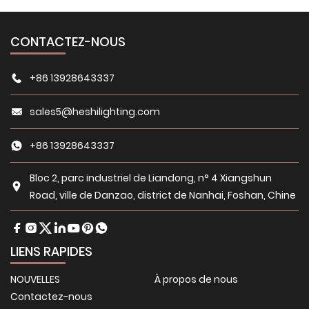
CONTACTEZ-NOUS
+86 13928643337
sales5@heshilighting.com
+86 13928643337
Bloc 2, parc industriel de Liandong, n° 4 Xiangshun
Road, ville de Danzao, district de Nanhai, Foshan, Chine
LIENS RAPIDES
NOUVELLES
À propos de nous
Contactez-nous