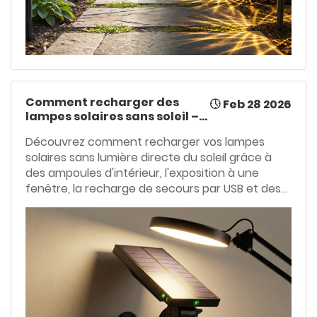
Comment recharger des
Feb 28 2026
lampes solaires sans soleil –
Guide mis à jour en 2026
Découvrez comment recharger vos lampes
solaires sans lumière directe du soleil grâce à
des ampoules d'intérieur, l'exposition à une
fenêtre, la recharge de secours par USB et des
panneaux détachables. Ce guide mis à jour en
2026 présente des méthodes pratiques, des
comparaisons de temps de charge, des conseils
d'optimisation et d'entretien pour garantir le
bon fonctionnement de vos lampes solaires par
temps nuageux, en hiver ou en intérieur.