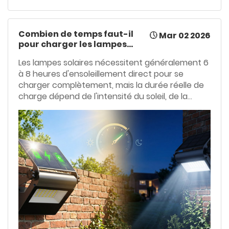
Combien de temps faut-il
Mar 02 2026
pour charger les lampes
solaires ?
Les lampes solaires nécessitent généralement 6
à 8 heures d'ensoleillement direct pour se
charger complètement, mais la durée réelle de
charge dépend de l'intensité du soleil, de la
saison, de la capacité de la batterie et du
rendement du panneau. La prise en compte de
ces facteurs permet de garantir un éclairage
nocturne fiable et une meilleure performance
globale de l'éclairage extérieur tout au long de
l'année.