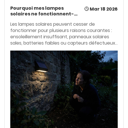
Pourquoi mes lampes
Mar 18 2026
solaires ne fonctionnent-
elles pas ?
Les lampes solaires peuvent cesser de
fonctionner pour plusieurs raisons courantes :
ensoleillement insuffisant, panneaux solaires
sales, batteries faibles ou capteurs défectueux.
Un mauvais emplacement, l’humidité et le froid
peuvent également être en cause. Un
nettoyage régulier, un positionnement adéquat
et un remplacement opportun des batteries
permettent de rétablir leur bon fonctionnement
et de garantir un éclairage optimal toute
l’année.