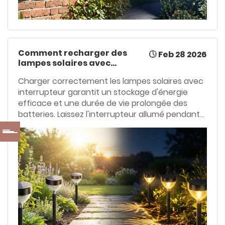
Comment recharger des
Feb 28 2026
lampes solaires avec
interrupteur marche/arrêt :
Charger correctement les lampes solaires avec
Guide ultime 2026
interrupteur garantit un stockage d'énergie
efficace et une durée de vie prolongée des
batteries. Laissez l'interrupteur allumé pendant
la journée, placez les panneaux en plein soleil et
veillez à ce que leurs surfaces restent propres
pour un rendement optimal. Une installation
correcte évite les baisses de luminosité, les
autonomies réduites et les pannes de charge,
assurant ainsi un éclairage extérieur constant
et fiable.