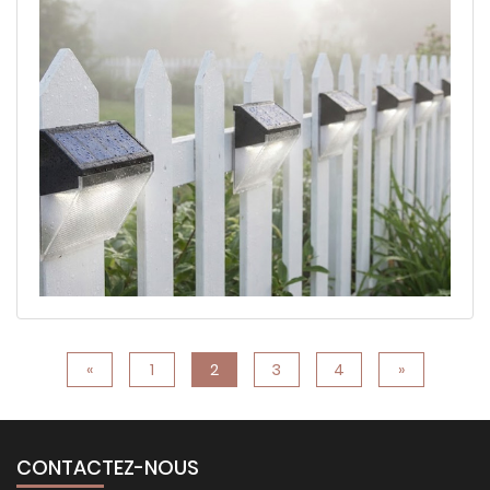
causes fréquentes et comment distinguer
l'humidité ambiante normale des signes de
dommages ou d'une mauvaise étanchéité.
«
1
2
3
4
»
CONTACTEZ-NOUS