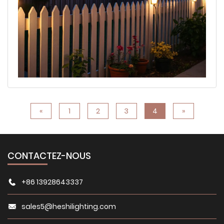
embellissent également les jardins. Cet article
explore en détail leur principe de fonctionnement,
leurs avantages, leurs conseils de sélection et les
tendances futures en matière de lampes solaires de
jardin.
«
1
2
3
4
»
CONTACTEZ-NOUS
+86 13928643337
sales5@heshilighting.com