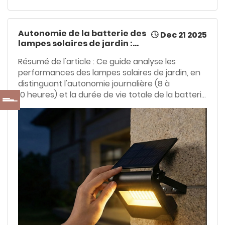
Autonomie de la batterie des
Dec 21 2025
lampes solaires de jardin :
combien de temps dure-t-
Résumé de l'article : Ce guide analyse les
elle ?
performances des lampes solaires de jardin, en
distinguant l'autonomie journalière (8 à
10 heures) et la durée de vie totale de la batterie
(2 à 4 ans). Il compare les technologies de
batterie (NiMH et Li-ion), identifie les causes de
panne les plus fréquentes et fournit des
conseils d'entretien professionnels pour
optimiser la durabilité et l'efficacité.