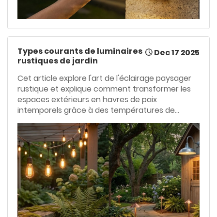
Types courants de luminaires
Dec 17 2025
rustiques de jardin
Cet article explore l'art de l'éclairage paysager
rustique et explique comment transformer les
espaces extérieurs en havres de paix
intemporels grâce à des températures de
couleur chaudes (2200K–2700K) et des
matériaux authentiques comme le cuivre, le fer
et le verre bullé. Il propose une analyse
approfondie de six types de luminaires
essentiels – guirlandes lumineuses Edison,
lanternes vintage, appliques col de cygne et
bornes lumineuses en cuivre patiné –
accompagnée d'un tableau comparatif sur
l'installation et l'entretien. Au-delà de
l'esthétique, il présente des stratégies de