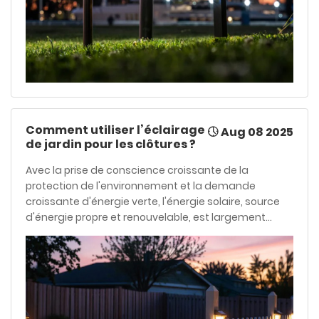
Comment utiliser l’éclairage
Aug 08 2025
de jardin pour les clôtures ?
Avec la prise de conscience croissante de la
protection de l'environnement et la demande
croissante d'énergie verte, l'énergie solaire, source
d'énergie propre et renouvelable, est largement
utilisée dans divers domaines. En décoration
intérieure et en éclairage de jardin, les lampes
solaires de jardin sont devenues le choix privilégié de
nombreux foyers grâce à leurs avantages uniques.
Non seulement les lampes solaires de jardin sont
écologiques et économes en énergie, mais elles