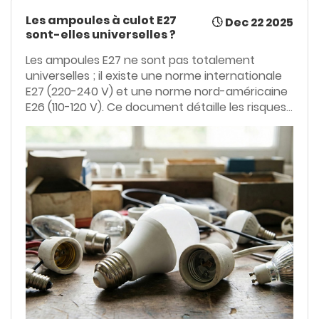
Les ampoules à culot E27
Dec 22 2025
sont-elles universelles ?
Les ampoules E27 ne sont pas totalement
universelles ; il existe une norme internationale
E27 (220-240 V) et une norme nord-américaine
E26 (110-120 V). Ce document détaille les risques
liés à l’incompatibilité de tension et aux
différences mécaniques, et fournit des
instructions claires pour choisir la bonne
ampoule et garantir la sécurité électrique sur les
réseaux électriques internationaux.