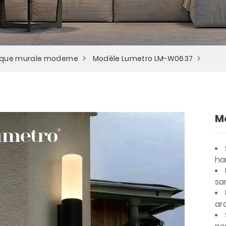
ique murale moderne
Modèle Lumetro LM-W0637
M
ha
sa
ar