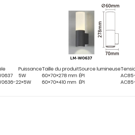
le
Puissance
Taille du produit
Source lumineuse
Tensi
W0637
5W
60×70×278 mm
ÉPI
AC85–
W0636-2
2×5W
60×70×410 mm
ÉPI
AC85–