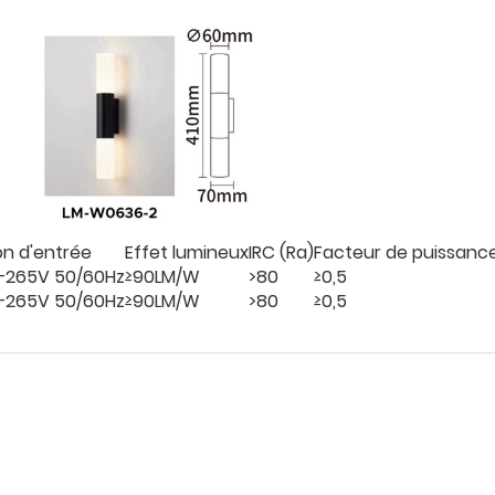
on d'entrée
Effet lumineux
IRC (Ra)
Facteur de puissanc
265V 50/60Hz
≥90LM/W
>80
≥0,5
265V 50/60Hz
≥90LM/W
>80
≥0,5