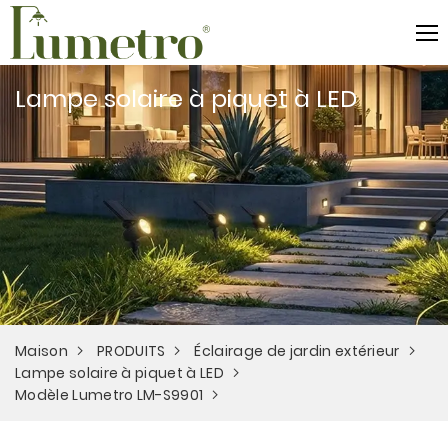
Lampe solaire à piquet à LED
Maison
PRODUITS
Éclairage de jardin extérieur
Lampe solaire à piquet à LED
Modèle Lumetro LM-S9901