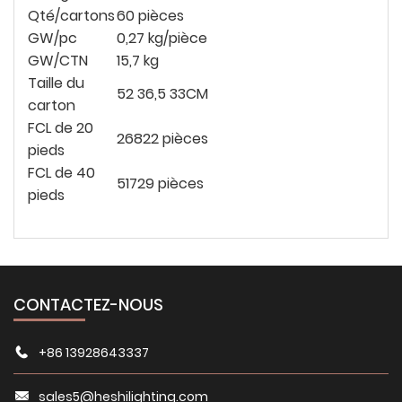
Qté/cartons
60 pièces
GW/pc
0,27 kg/pièce
GW/CTN
15,7 kg
Taille du
52
36,5
33CM
carton
FCL de 20
26822 pièces
pieds
FCL de 40
51729 pièces
pieds
CONTACTEZ-NOUS
+86 13928643337
sales5@heshilighting.com