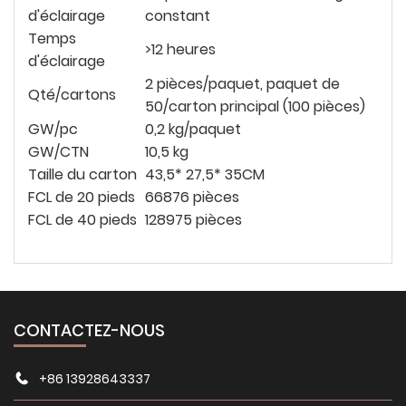
d'éclairage
constant
Temps
>12 heures
d'éclairage
2 pièces/paquet, paquet de
Qté/cartons
50/carton principal (100 pièces)
GW/pc
0,2 kg/paquet
GW/CTN
10,5 kg
Taille du carton
43,5*
27,5*
35CM
FCL de 20 pieds
66876 pièces
FCL de 40 pieds
128975 pièces
CONTACTEZ-NOUS
+86 13928643337