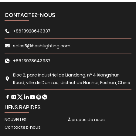
CONTACTEZ-NOUS
+86 13928643337
sales5@heshilighting.com
+86 13928643337
Bloc 2, parc industriel de Liandong, n° 4 Xiangshun
Road, ville de Danzao, district de Nanhai, Foshan, Chine
LIENS RAPIDES
NOUVELLES
À propos de nous
Contactez-nous