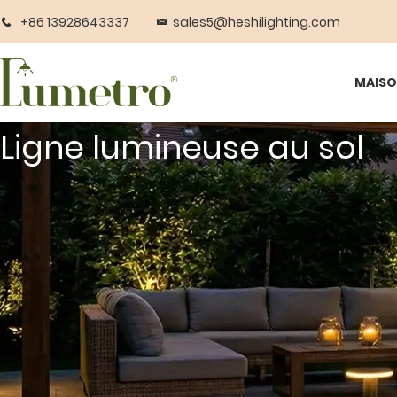
+86 13928643337
sales5@heshilighting.com
MAIS
Ligne lumineuse au sol