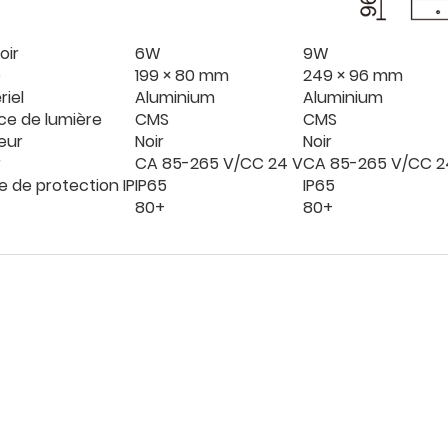
oir
6W
9W
e
199 × 80 mm
249 × 96 mm
riel
Aluminium
Aluminium
ce de lumière
CMS
CMS
eur
Noir
Noir
r
CA 85-265 V/CC 24 V
CA 85-265 V/CC 2
e de protection IP
IP65
IP65
80+
80+