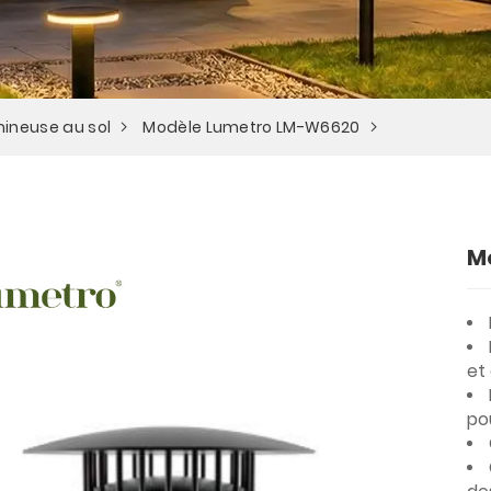
mineuse au sol
Modèle Lumetro LM-W6620
M
et
po