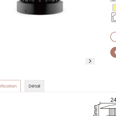
de
ification
Détail